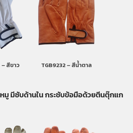
– สีขาว
TGB9232 – สีน้ำตาล
หมู มีซับด้านใน กระชับข้อมือด้วยตีนตุ๊กแก