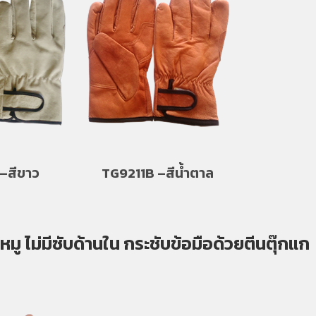
–สีขาว
TG9211B –สีน้ำตาล
หมู ไม่มีซับด้านใน กระชับข้อมือด้วยตีนตุ๊กแก